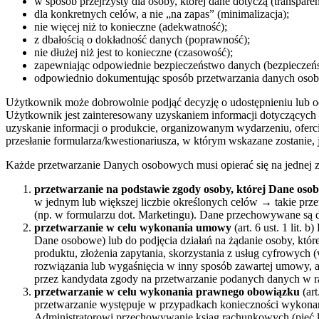
w sposób przejrzysty dla osoby, której dane dotyczą (transparen
dla konkretnych celów, a nie „na zapas” (minimalizacja);
nie więcej niż to konieczne (adekwatność);
z dbałością o dokładność danych (poprawność);
nie dłużej niż jest to konieczne (czasowość);
zapewniając odpowiednie bezpieczeństwo danych (bezpieczeń
odpowiednio dokumentując sposób przetwarzania danych osob
Użytkownik może dobrowolnie podjąć decyzję o udostępnieniu lub 
Użytkownik jest zainteresowany uzyskaniem informacji dotyczących 
uzyskanie informacji o produkcie, organizowanym wydarzeniu, oferc
przesłanie formularza/kwestionariusza, w którym wskazane zostanie, 
Każde przetwarzanie Danych osobowych musi opierać się na jednej z
przetwarzanie na podstawie zgody osoby, której Dane oso
w jednym lub większej liczbie określonych celów → takie pr
(np. w formularzu dot. Marketingu). Dane przechowywane są d
przetwarzanie w celu wykonania umowy
(art. 6 ust. 1 lit.
Dane osobowe) lub do podjęcia działań na żądanie osoby, kt
produktu, złożenia zapytania, skorzystania z usług cyfrowyc
rozwiązania lub wygaśnięcia w inny sposób zawartej umowy, a
przez kandydata zgody na przetwarzanie podanych danych w ra
przetwarzanie w celu wykonania prawnego obowiązku
(art
przetwarzanie występuje w przypadkach konieczności wykon
Administratorowi przechowywanie ksiąg rachunkowych (pięć la