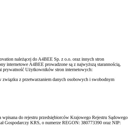
vation należącej do A4BEE Sp. z o.o. oraz innych stron
ony internetowe A4BEE prowadzone są z najwyższą starannością,
ymi prywatność Użytkowników stron internetowych:
h w związku z przetwarzaniem danych osobowych i swobodnym
a wpisana do rejestru przedsiębiorców Krajowego Rejestru Sądowego
ział Gospodarczy KRS, o numerze REGON: 380773390 oraz NIP: