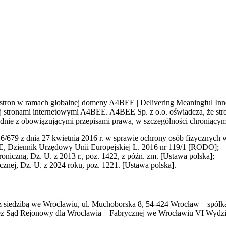
, stron w ramach globalnej domeny A4BEE | Delivering Meaningful Inno
 stronami internetowymi A4BEE. A4BEE Sp. z o.o. oświadcza, że str
zgodnie z obowiązującymi przepisami prawa, w szczególności chroniąc
6/679 z dnia 27 kwietnia 2016 r. w sprawie ochrony osób fizycznyc
E, Dziennik Urzędowy Unii Europejskiej L. 2016 nr 119/1 [RODO];
roniczną, Dz. U. z 2013 r., poz. 1422, z późn. zm. [Ustawa polska];
cznej, Dz. U. z 2024 roku, poz. 1221. [Ustawa polska].
 siedzibą we Wrocławiu, ul. Muchoborska 8, 54-424 Wrocław – spółk
ez Sąd Rejonowy dla Wrocławia – Fabrycznej we Wrocławiu VI Wyd