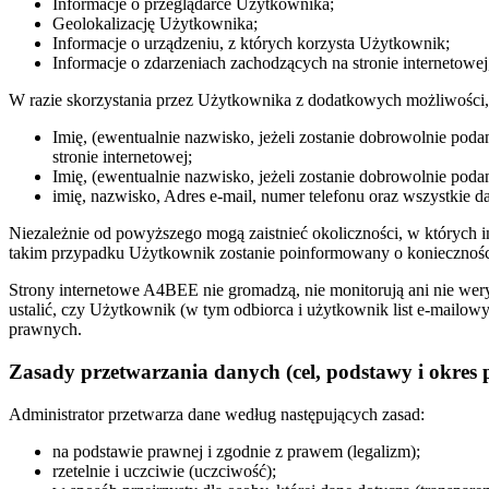
Informacje o przeglądarce Użytkownika;
Geolokalizację Użytkownika;
Informacje o urządzeniu, z których korzysta Użytkownik;
Informacje o zdarzeniach zachodzących na stronie internetowe
W razie skorzystania przez Użytkownika z dodatkowych możliwości, k
Imię, (ewentualnie nazwisko, jeżeli zostanie dobrowolnie po
stronie internetowej;
Imię, (ewentualnie nazwisko, jeżeli zostanie dobrowolnie poda
imię, nazwisko, Adres e-mail, numer telefonu oraz wszystkie
Niezależnie od powyższego mogą zaistnieć okoliczności, w których
takim przypadku Użytkownik zostanie poinformowany o konieczności 
Strony internetowe A4BEE nie gromadzą, nie monitorują ani nie we
ustalić, czy Użytkownik (w tym odbiorca i użytkownik list e-mailo
prawnych.
Zasady przetwarzania danych (cel, podstawy i okres 
Administrator przetwarza dane według następujących zasad:
na podstawie prawnej i zgodnie z prawem (legalizm);
rzetelnie i uczciwie (uczciwość);