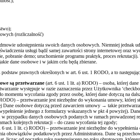
tność);
stwo);
owych (rozliczalność)
odmowie udostępnienia swoich danych osobowych. Niemniej jednak u
świadczenia usługi bądź samej zawartości strony internetowej oraz w
ie, pobranie demo; uruchomienie programu praktyk, proces rekrutacj
jakie dane osobowe i w jakim celu będą zbierane.
 podstaw prawnych określonych w art. 6 ust. 1 RODO, a to następują
bowe są przetwarzane
(art. 6 ust. 1 lit. a) RODO) – osoba, której d
zetwarzanie występuje w razie zaznaczenia przez Użytkownika ‘check
o momentu wycofania zgody przez osobę, której dane dotyczą na dalsz
 b) RODO) – przetwarzanie jest niezbędne do wykonania umowy, której s
órej Dane osobowe dotyczą przed zawarciem umowy → takie przetwarz
h (wypełnienie jednego z formularzy wskazanych w pkt 4 powyżej). Da
 w przypadku danych osobowych podanych w ramach prowadzonej rekrut
mach kolejnych rekrutacji – do czasu wycofania tej zgody;
. 6 ust. 1 lit. c) RODO) – przetwarzanie jest niezbędne do wypełnien
ania obowiązków podatkowych przez Administratora. Dane są przech
t, licząc od początku roku następującego po roku obrotowym, którego