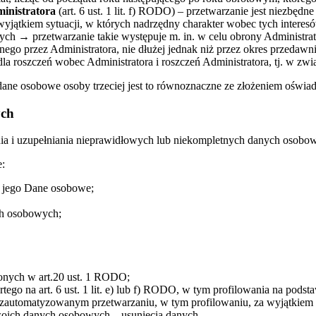
ministratora
(art. 6 ust. 1 lit. f) RODO) – przetwarzanie jest niezbę
z wyjątkiem sytuacji, w których nadrzędny charakter wobec tych intere
 → przetwarzanie takie występuje m. in. w celu obrony Administrat
anego przez Administratora, nie dłużej jednak niż przez okres przeda
 roszczeń wobec Administratora i roszczeń Administratora, tj. w zwią
ne osobowe osoby trzeciej jest to równoznaczne ze złożeniem oświadc
ych
a i uzupełniania nieprawidłowych lub niekompletnych danych osobo
:
ą jego Dane osobowe;
ych osobowych;
onych w art.20 ust. 1 RODO;
go na art. 6 ust. 1 lit. e) lub f) RODO, w tym profilowania na pods
 na zautomatyzowanym przetwarzaniu, w tym profilowaniu, za wyjątkiem
oich danych osobowych – usunięcia danych.