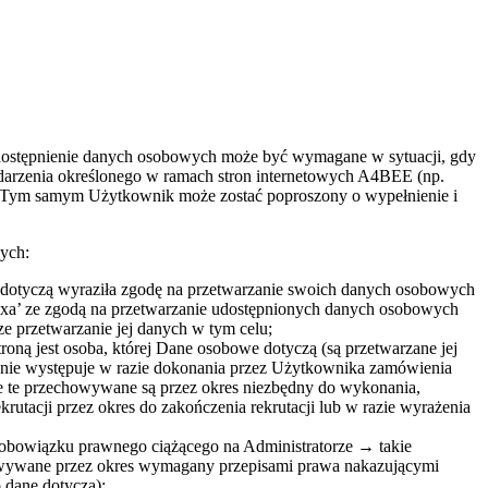
dostępnienie danych osobowych może być wymagane w sytuacji, gdy
ydarzenia określonego w ramach stron internetowych A4BEE (np.
i). Tym samym Użytkownik może zostać poproszony o wypełnienie i
cych:
ane dotyczą wyraziła zgodę na przetwarzanie swoich danych osobowych
boxa’ ze zgodą na przetwarzanie udostępnionych danych osobowych
e przetwarzanie jej danych w tym celu;
troną jest osoba, której Dane osobowe dotyczą (są przetwarzane jej
anie występuje w razie dokonania przez Użytkownika zamówienia
ne te przechowywane są przez okres niezbędny do wykonania,
acji przez okres do zakończenia rekrutacji lub w razie wyrażenia
ia obowiązku prawnego ciążącego na Administratorze → takie
owywane przez okres wymagany przepisami prawa nakazującymi
 dane dotyczą);