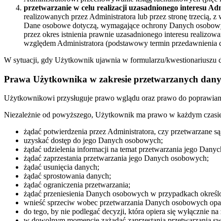
przetwarzanie w celu realizacji uzasadnionego interesu Ad
realizowanych przez Administratora lub przez stronę trzecią, 
Dane osobowe dotyczą, wymagające ochrony Danych osobowych
przez okres istnienia prawnie uzasadnionego interesu realizow
względem Administratora (podstawowy termin przedawnienia dla
W sytuacji, gdy Użytkownik ujawnia w formularzu/kwestionariuszu da
Prawa Użytkownika w zakresie przetwarzanych dan
Użytkownikowi przysługuje prawo wglądu oraz prawo do poprawiani
Niezależnie od powyższego, Użytkownik ma prawo w każdym czasie
żądać potwierdzenia przez Administratora, czy przetwarzane s
uzyskać dostęp do jego Danych osobowych;
żądać udzielenia informacji na temat przetwarzania jego Dan
żądać zaprzestania przetwarzania jego Danych osobowych;
żądać usunięcia danych;
żądać sprostowania danych;
żądać ograniczenia przetwarzania;
żądać przeniesienia Danych osobowych w przypadkach określ
wnieść sprzeciw wobec przetwarzania Danych osobowych oparte
do tego, by nie podlegać decyzji, która opiera się wyłącznie
w dowolnym momencie zażądać zaprzestania przetwarzania sw