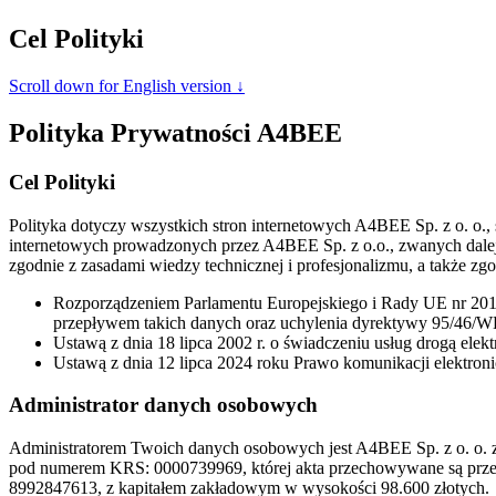
Cel Polityki
Scroll down for English version ↓
Polityka Prywatności A4BEE
Cel Polityki
Polityka dotyczy wszystkich stron internetowych A4BEE Sp. z o. o.
internetowych prowadzonych przez A4BEE Sp. z o.o., zwanych dalej
zgodnie z zasadami wiedzy technicznej i profesjonalizmu, a także 
Rozporządzeniem Parlamentu Europejskiego i Rady UE nr 201
przepływem takich danych oraz uchylenia dyrektywy 95/46/W
Ustawą z dnia 18 lipca 2002 r. o świadczeniu usług drogą elekt
Ustawą z dnia 12 lipca 2024 roku Prawo komunikacji elektroni
Administrator danych osobowych
Administratorem Twoich danych osobowych jest A4BEE Sp. z o. o. z
pod numerem KRS: 0000739969, której akta przechowywane są prz
8992847613, z kapitałem zakładowym w wysokości 98.600 złotych.