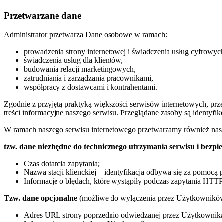
Przetwarzane dane
Administrator przetwarza Dane osobowe w ramach:
prowadzenia strony internetowej i świadczenia usług cyfrowyc
świadczenia usług dla klientów,
budowania relacji marketingowych,
zatrudniania i zarządzania pracownikami,
współpracy z dostawcami i kontrahentami.
Zgodnie z przyjętą praktyką większości serwisów internetowych, pr
treści informacyjne naszego serwisu. Przeglądane zasoby są identyf
W ramach naszego serwisu internetowego przetwarzamy również nast
tzw. dane niezbędne do technicznego utrzymania serwisu i bezpi
Czas dotarcia zapytania;
Nazwa stacji klienckiej – identyfikacja odbywa się za pomocą
Informacje o błędach, które wystąpiły podczas zapytania HTTP
Tzw. dane opcjonalne
(możliwe do wyłączenia przez Użytkowników
Adres URL strony poprzednio odwiedzanej przez Użytkownika (re