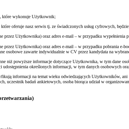
j, które wykonuje Użytkownik;
tóre oferuje nasz serwis tj. ze świadczonych usług cyfrowych, będzi
dane przez Użytkownika) oraz adres e-mail – w przypadku wypełnienia
ne przez Użytkownika) oraz adres e-mail – w przypadku pobrania e-boo
 dane osobowe zawarte indywidualnie w CV przez kandydata na wybrane
 inne niż powyższe informacje dotyczące Użytkownika, w tym dane oso
udostępnienia określonych informacji, w tym danych osobowych oraz 
ryfikują informacji na temat wieku odwiedzających Użytkowników, ani
wych, uczestnik badań ankietowych, osoba biorąca udział w organizo
przetwarzania)