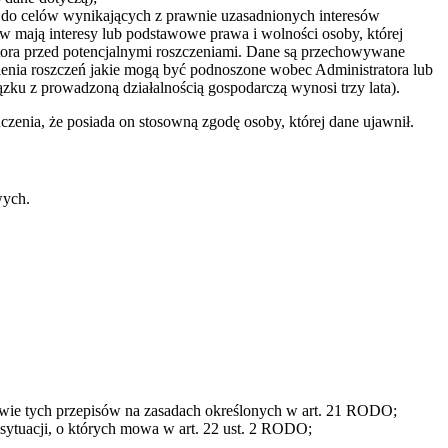
dne do celów wynikających z prawnie uzasadnionych interesów
sów mają interesy lub podstawowe prawa i wolności osoby, której
ora przed potencjalnymi roszczeniami. Dane są przechowywane
wnienia roszczeń jakie mogą być podnoszone wobec Administratora lub
zku z prowadzoną działalnością gospodarczą wynosi trzy lata).
zenia, że posiada on stosowną zgodę osoby, której dane ujawnił.
wych.
tawie tych przepisów na zasadach określonych w art. 21 RODO;
 sytuacji, o których mowa w art. 22 ust. 2 RODO;