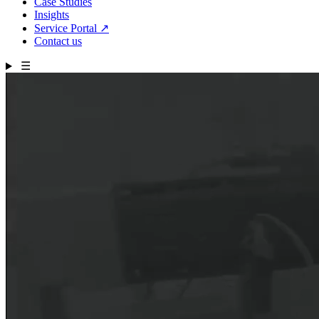
Case Studies
Insights
Service Portal
↗
Contact us
☰