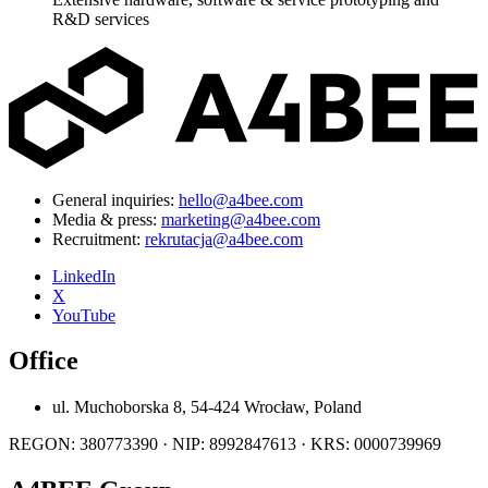
R&D services
General inquiries:
hello@a4bee.com
Media & press:
marketing@a4bee.com
Recruitment:
rekrutacja@a4bee.com
LinkedIn
X
YouTube
Office
ul. Muchoborska 8, 54-424 Wrocław, Poland
REGON: 380773390 · NIP: 8992847613 · KRS: 0000739969