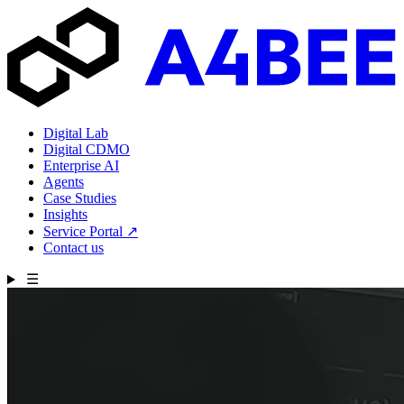
Digital Lab
Digital CDMO
Enterprise AI
Agents
Case Studies
Insights
Service Portal
↗
Contact us
☰